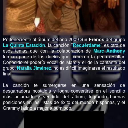
Perteneciente al álbum del año 2009
Sin Frenos
del grupo
La Quinta Estación
, la canción "
Recuérdame
" es otro de
esos temas que con la colaboración de
Marc Anthony
forman parte de los duetos que merecen la pena resaltar.
Conocido el poderío vocal de Marc y el de la cantante del
grupo,
Natalia Jiménez
, no es dificil imaginarse el resultado
final.
La canción te sumergerse en una sensación de
desgarradora nostalgia y logra convertirse en el sencillo
más aclamado y vendido del álbum, logrando buenas
posiciones en las listas de éxito del mundo hispanas, y el
Grammy latino a mejor álbum pop.