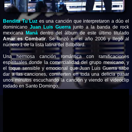
Bendita Tu Luz
es una canción que interpretaron a dúo el
dominicano
Juan Luis Guerra
junto a la banda de rock
mexicana
Maná
dentro del álbum de este último titulado
Amar es Combatir
. Se lanzó en el año 2006 y llegó al
número 1 de la lista latina del Billboard.
Una hermosa canción romántica con ramificaciones
espírituales donde la comercialidad del grupo mexicano, y
el toque sensible y emocional que Juan Luis Guerra sabe
dar a las canciones, convierten en toda una delicia pasar
unos minutos escuchando la canción y viendo el videoclip
rodado en Santo Domingo.